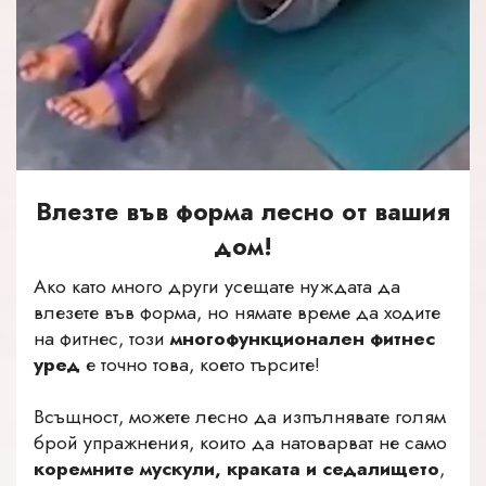
Влезте във форма лесно от вашия
дом!
Ако като много други усещате нуждата да
влезете във форма, но нямате време да ходите
на фитнес, този
многофункционален фитнес
уред
е точно това, което търсите!
Всъщност, можете лесно да изпълнявате голям
брой упражнения, които да натоварват не само
коремните мускули, краката и седалището
,