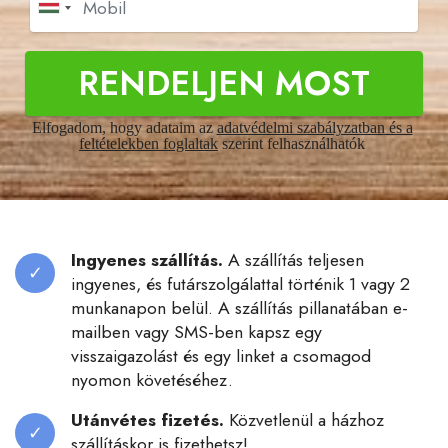
RENDELJEN MOST
Elfogadom, hogy adataim az
adatvédelmi szabályzatban és a
feltételekben foglaltak
szerint felhasználhatók
Ingyenes szállítás.
A szállítás teljesen
ingyenes, és futárszolgálattal történik 1 vagy 2
munkanapon belül. A szállítás pillanatában e-
mailben vagy SMS-ben kapsz egy
visszaigazolást és egy linket a csomagod
nyomon követéséhez.
Utánvétes fizetés.
Közvetlenül a házhoz
szállításkor is fizethetsz!