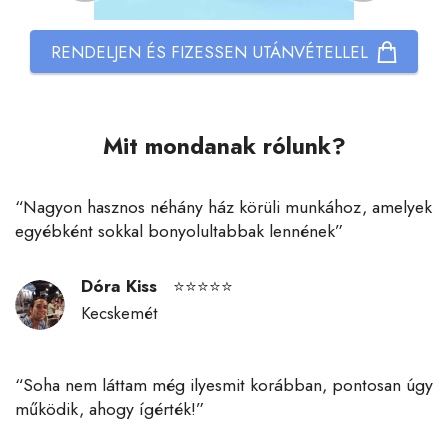
RENDELJEN ÉS FIZESSEN UTÁNVÉTELLEL
Mit mondanak rólunk?
“
Nagyon hasznos néhány ház körüli munkához, amelyek
egyébként sokkal bonyolultabbak lennének
”
Dóra Kiss
⭐⭐⭐⭐⭐
Kecskemét
“
Soha nem láttam még ilyesmit korábban, pontosan úgy
működik, ahogy ígérték!
”