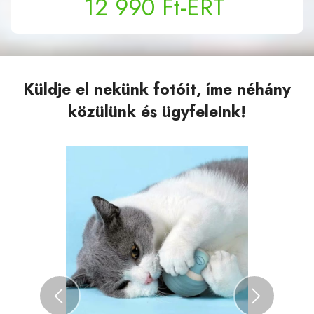
12 990
Ft
-ÉRT
Küldje el nekünk fotóit, íme néhány
közülünk és ügyfeleink!