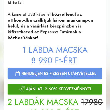
ki te is!
A kamerát USB kábellel
közvetlenül az
otthonodba szállítjuk három munkanapon
belül, és a vásárlást készpénzben is
kifizetheted az Expressz Futárnak a
kézbesítéskor!
1
LABDA MACSKA
8 990
Ft
-ÉRT
RENDELJEN ÉS FIZESSEN UTÁNVÉTELLEL
AJÁNLAT: 2 60% KEDVEZMÉNNYEL
2
LABDÁK MACSKA
17980